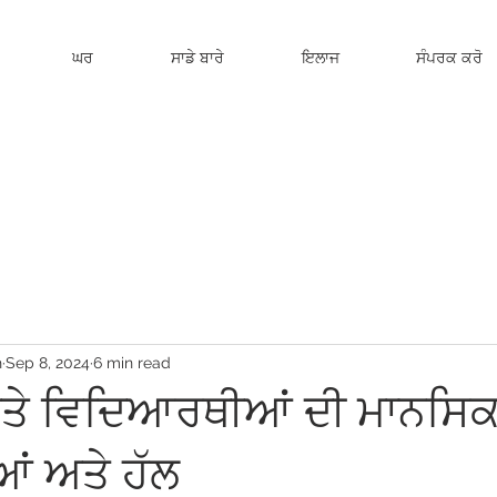
ਘਰ
ਸਾਡੇ ਬਾਰੇ
ਇਲਾਜ
ਸੰਪਰਕ ਕਰੋ
h
Sep 8, 2024
6 min read
 ਅਤੇ ਵਿਦਿਆਰਥੀਆਂ ਦੀ ਮਾਨਸਿ
ੀਆਂ ਅਤੇ ਹੱਲ