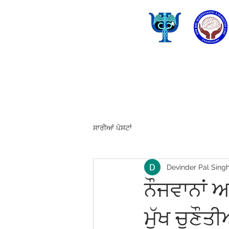
ਸਾਰੀਆਂ ਪੋਸਟਾਂ
Devinder Pal Sing
ਨੌਜਵਾਨਾਂ
ਮੁੱਖ ਚੁਣੌਤ