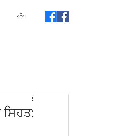
ਬਲੌਗ
ਕ ਸਿਹਤ: