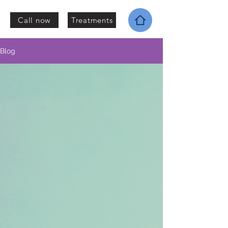
Call now
Treatments
Blog